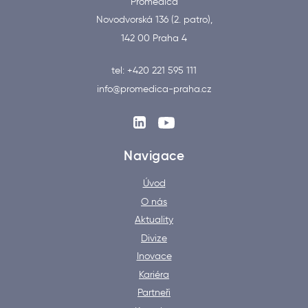
Promedica
Novodvorská 136 (2. patro),
142 00 Praha 4
tel: +420 221 595 111
info@promedica-praha.cz
Navigace
Úvod
O nás
Aktuality
Divize
Inovace
Kariéra
Partneři