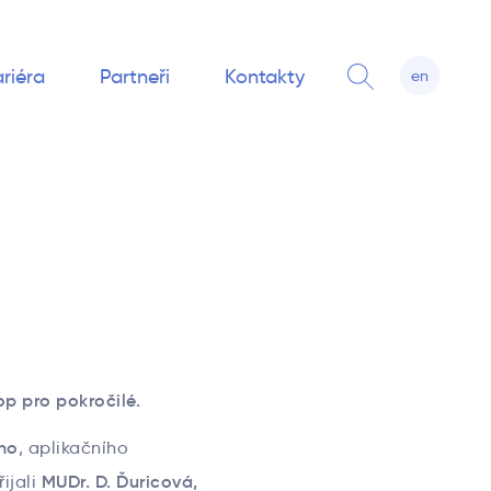
riéra
Partneři
Kontakty
en
op pro pokročilé.
ho
, aplikačního
MUDr. D. Ďuricová,
ijali