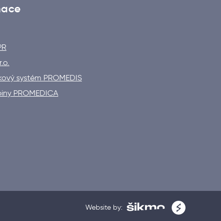
mace
PR
.o.
vkový systém PROMEDIS
piny PROMEDICA
Website by: