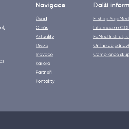
Navigace
Další infor
Úvod
E-shop ArgoMed
o),
O nás
Informace o GD
Aktuality
EdMed Institut, s.r
Divize
Online objedná
Inovace
Compliance sku
cz
Kariéra
Partneři
Kontakty