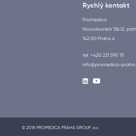
Rychlý kontakt
Promedica
Novodvorská 136 (2. patr
142 00 Praha 4
tel: +420 221 595 111
info@promedica-praha.
© 2018 PROMEDICA PRAHA GROUP, a.s.