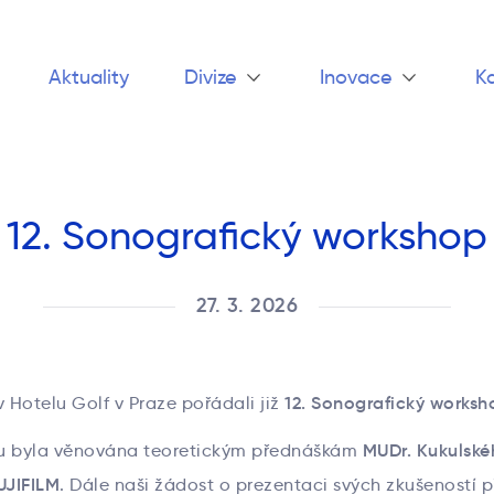
Aktuality
Divize
Inovace
Ka
12. Sonografický workshop
27. 3. 2026
12. Sonografický worksh
v Hotelu Golf v Praze pořádali již
MUDr. Kukulské
u byla věnována teoretickým přednáškám
UJIFILM
. Dále naši žádost o prezentaci svých zkušeností př