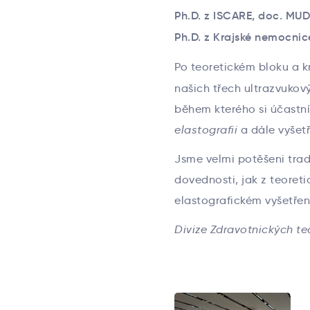
Ph.D. z ISCARE, doc. MUDr
Ph.D. z Krajské nemocnic
Po teoretickém bloku a k
našich třech ultrazvukov
během kterého si účastní
elastografii
a dále vyšetř
Jsme velmi potěšeni trad
dovednosti, jak z teoret
elastografickém vyšetřen
Divize Zdravotnických te