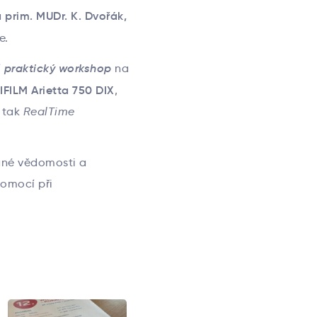
a
prim. MUDr. K. Dvořák,
e.
praktický workshop
í
na
IFILM Arietta 750 DIX
,
, tak
RealTime
kané vědomosti a
pomocí při