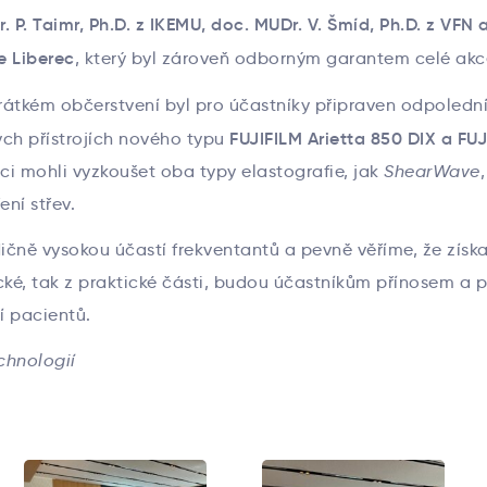
. P. Taimr, Ph.D. z IKEMU, doc. MUDr. V. Šmíd, Ph.D. z VFN 
e Liberec
, který byl zároveň odborným garantem celé akc
rátkém občerstvení byl pro účastníky připraven odpoledn
FUJIFILM Arietta 850 DIX a FUJ
ých přístrojích nového typu
ci mohli vyzkoušet oba typy elastografie, jak
ShearWave
ení střev.
ičně vysokou účastí frekventantů a pevně věříme, že zís
ické, tak z praktické části, budou účastníkům přínosem a 
í pacientů.
chnologií