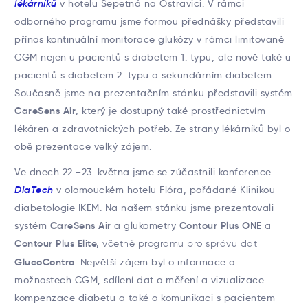
lékárníků
v hotelu Sepetná na Ostravici. V rámci
odborného programu jsme formou přednášky představili
přínos kontinuální monitorace glukózy v rámci limitované
CGM nejen u pacientů s diabetem 1. typu, ale nově také u
pacientů s diabetem 2. typu a sekundárním diabetem.
Současně jsme na prezentačním stánku představili systém
CareSens Air
, který je dostupný také prostřednictvím
lékáren a zdravotnických potřeb. Ze strany lékárníků byl o
obě prezentace velký zájem.
Ve dnech 22.–23. května jsme se zúčastnili konference
DiaTech
v olomouckém hotelu Flóra, pořádané Klinikou
diabetologie IKEM. Na našem stánku jsme prezentovali
systém
CareSens Air
a glukometry
Contour Plus ONE
a
Contour Plus Elite,
včetně programu pro správu dat
GlucoContro
. Největší zájem byl o informace o
možnostech CGM, sdílení dat o měření a vizualizace
kompenzace diabetu a také o komunikaci s pacientem