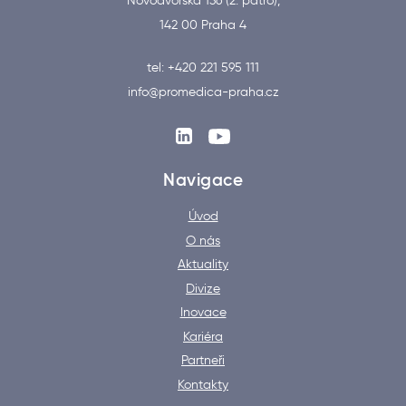
Novodvorská 136 (2. patro),
142 00 Praha 4
tel: +420 221 595 111
info@promedica-praha.cz
Navigace
Úvod
O nás
Aktuality
Divize
Inovace
Kariéra
Partneři
Kontakty